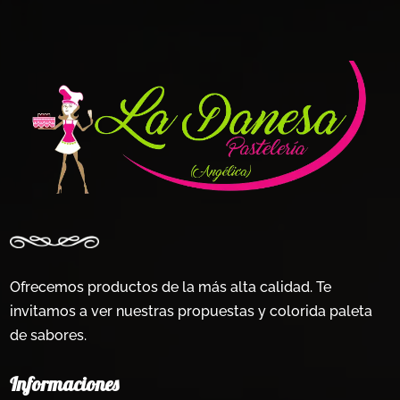
pueden
pueden
elegir
elegir
en
en
la
la
página
página
de
de
producto
producto
Ofrecemos productos de la más alta calidad. Te
invitamos a ver nuestras propuestas y colorida paleta
de sabores.
Informaciones