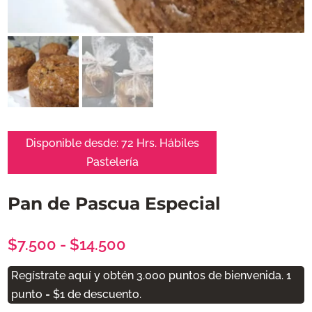
Disponible desde:
72 Hrs. Hábiles
Pastelería
Pan de Pascua Especial
Rango
$
7.500
-
$
14.500
de
Regístrate aquí y obtén 3.000 puntos de bienvenida. 1
precios:
punto = $1 de descuento.
desde