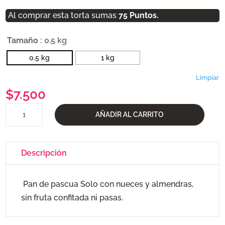
$7.500
Al comprar esta torta sumas
75
Puntos.
hasta
$14.500
Tamaño
: 0.5 kg
0.5 kg
1 kg
Limpiar
$
7.500
Pan
AÑADIR AL CARRITO
de
Pascua
Especial
Descripción
cantidad
Pan de pascua Solo con nueces y almendras,
sin fruta confitada ni pasas.