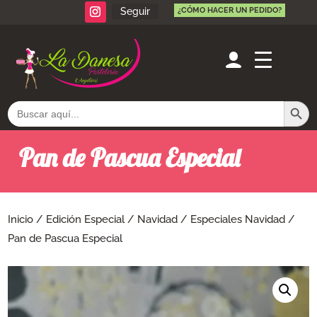
Seguir
¿CÓMO HACER UN PEDIDO?
Botón de búsq
Buscar:
Pan de Pascua Especial
Inicio
/
Edición Especial
/
Navidad
/
Especiales Navidad
/
Pan de Pascua Especial