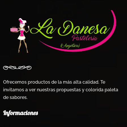
elegir
en
la
página
de
producto
Ofrecemos productos de la más alta calidad. Te
invitamos a ver nuestras propuestas y colorida paleta
de sabores.
Informaciones