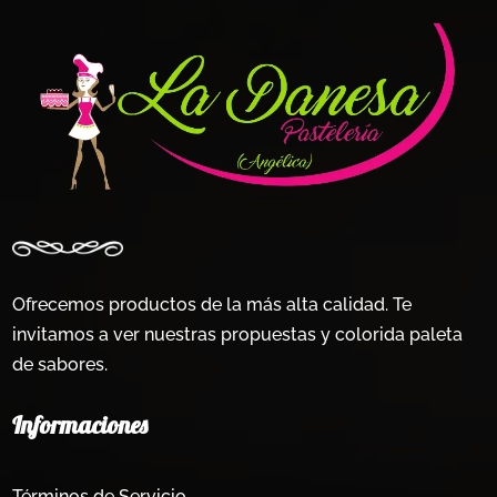
en
en
la
la
página
página
de
de
producto
producto
Ofrecemos productos de la más alta calidad. Te
invitamos a ver nuestras propuestas y colorida paleta
de sabores.
Informaciones
Términos de Servicio