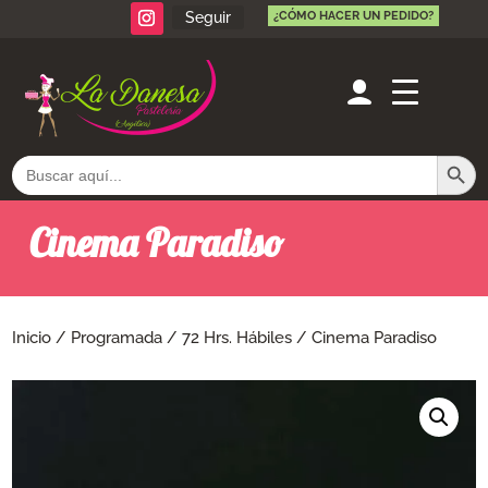
Seguir
¿CÓMO HACER UN PEDIDO?
Botón de búsq
Buscar:
Cinema Paradiso
Inicio
/
Programada
/
72 Hrs. Hábiles
/ Cinema Paradiso