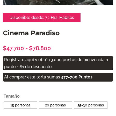
Disponible desde:
72 Hrs. Hábiles
Cinema Paradiso
Rango
$
47.700
-
$
78.800
de
Regístrate aquí y obtén 3.000 puntos de bienvenida. 1
precios:
punto = $1 de descuento.
desde
$47.700
Al comprar esta torta sumas
477-788
Puntos.
hasta
$78.800
Tamaño
15 personas
20 personas
25-30 personas