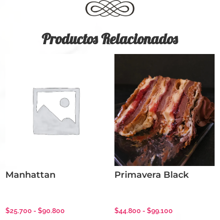
Productos Relacionados
Manhattan
Primavera Black
Rango
Rango
$
25.700
-
$
90.800
$
44.800
-
$
99.100