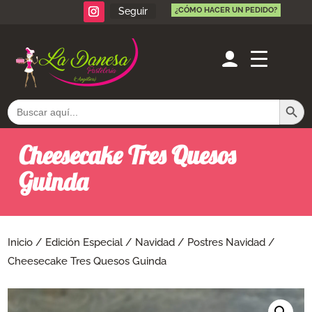
Seguir
¿CÓMO HACER UN PEDIDO?
Botón de búsq
Buscar:
Cheesecake Tres Quesos
Guinda
Inicio
/
Edición Especial
/
Navidad
/
Postres Navidad
/
Cheesecake Tres Quesos Guinda