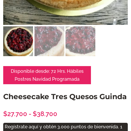
Disponible desde:
72 Hrs. Hábiles
Postres Navidad
Programada
Cheesecake Tres Quesos Guinda
Rango
$
27.700
-
$
38.700
de
Regístrate aquí y obtén 3.000 puntos de bienvenida. 1
precios: