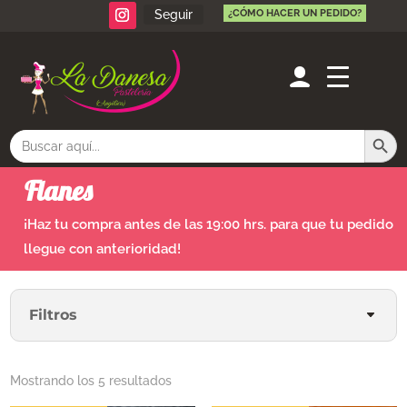
Seguir
¿CÓMO HACER UN PEDIDO?
Botón de búsq
Buscar:
Flanes
¡Haz tu compra antes de las 19:00 hrs. para que tu pedido
llegue con anterioridad!
Filtros
Ordenado
Mostrando los 5 resultados
por