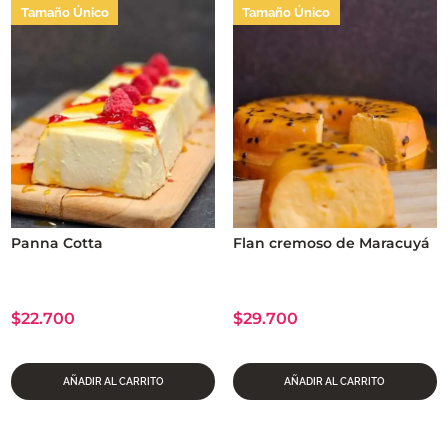
Tamaño Único
Tamaño Único
Panna Cotta
Flan cremoso de Maracuyá
$
22.700
$
29.700
AÑADIR AL CARRITO
AÑADIR AL CARRITO